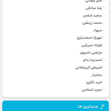
امیر عرفانی
رضا صادقی
سعید شمس
محمد زینعلی
میهاد
مهرزاد اسفندیاری
فرشاد میرزایی
مرتضی خدیوی
احمدرضا بنام
امیرعلی کریمخانی
سامیار
امید ذاکری
مجید اصلاحی
جدیدترین ها