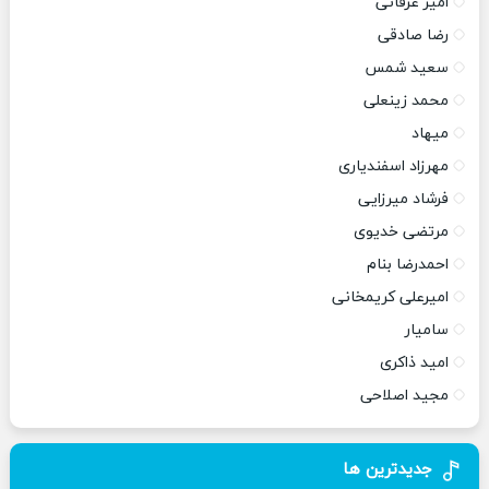
امیر عرفانی
رضا صادقی
سعید شمس
محمد زینعلی
میهاد
مهرزاد اسفندیاری
فرشاد میرزایی
مرتضی خدیوی
احمدرضا بنام
امیرعلی کریمخانی
سامیار
امید ذاکری
مجید اصلاحی
جدیدترین ها