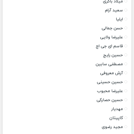
میلاد باکری
سعید آرام
ایلیا
حسن جمالی
علیرضا ولایی
قاسم ای جی اچ
حسین رایج
مصطفی سابین
آرش معروفی
حسین حسینی
علیرضا محبوب
حسین حصارکی
مهدیار
کاپیتان
مجید رضوی