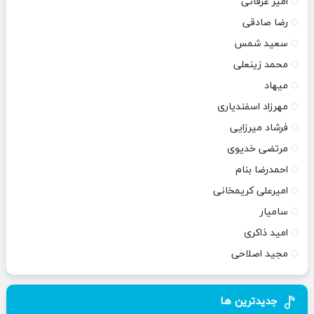
امیر عرفانی
رضا صادقی
سعید شمس
محمد زینعلی
میهاد
مهرزاد اسفندیاری
فرشاد میرزایی
مرتضی خدیوی
احمدرضا بنام
امیرعلی کریمخانی
سامیار
امید ذاکری
مجید اصلاحی
جدیدترین ها