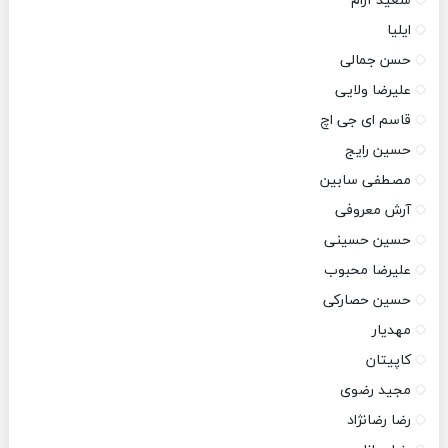
سعید آرام
ایلیا
حسن جمالی
علیرضا ولایی
قاسم ای جی اچ
حسین رایج
مصطفی سابین
آرش معروفی
حسین حسینی
علیرضا محبوب
حسین حصارکی
مهدیار
کاپیتان
مجید رضوی
رضا رضانژاد