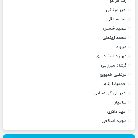
رضا مرانلو
امیر عرفانی
رضا صادقی
سعید شمس
محمد زینعلی
میهاد
مهرزاد اسفندیاری
فرشاد میرزایی
مرتضی خدیوی
احمدرضا بنام
امیرعلی کریمخانی
سامیار
امید ذاکری
مجید اصلاحی