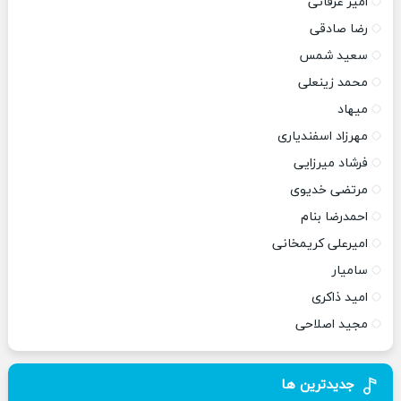
امیر عرفانی
رضا صادقی
سعید شمس
محمد زینعلی
میهاد
مهرزاد اسفندیاری
فرشاد میرزایی
مرتضی خدیوی
احمدرضا بنام
امیرعلی کریمخانی
سامیار
امید ذاکری
مجید اصلاحی
جدیدترین ها