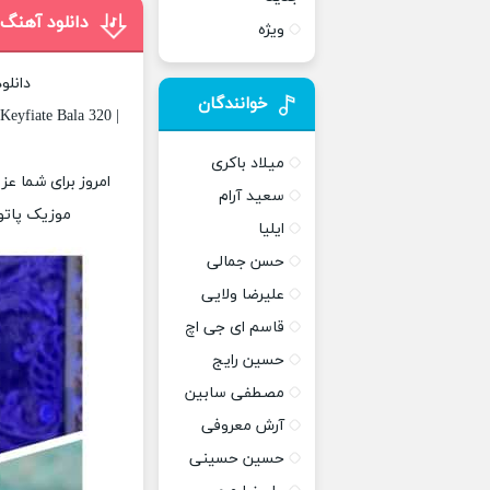
دانلود آهنگ
ویژه
دانلو
خوانندگان
Keyfiate Bala 320 |
میلاد باکری
امروز برای شما عز
سعید آرام
موزیک پاتوق
ایلیا
حسن جمالی
علیرضا ولایی
قاسم ای جی اچ
حسین رایج
مصطفی سابین
آرش معروفی
حسین حسینی