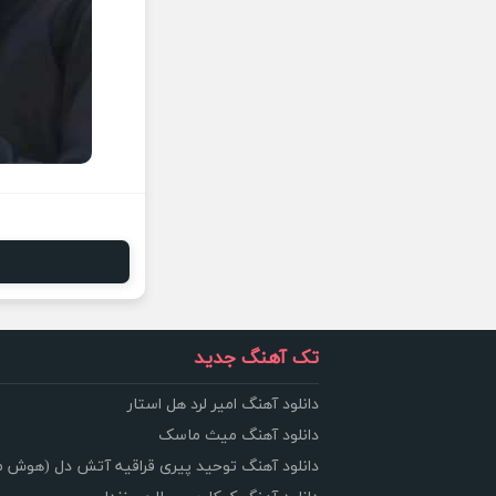
تک آهنگ جدید
دانلود آهنگ امیر لرد هل استار
دانلود آهنگ میث ماسک
دانلود آهنگ توحید پیری قراقیه آتش دل (هوش 