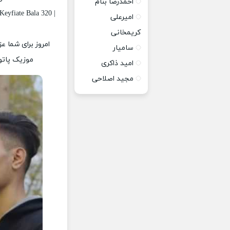
احمدرضا بنام
eyfiate Bala 320 |
امیرعلی
کریمخانی
امروز برای شما ع
سامیار
موزیک پاتوق
امید ذاکری
مجید اصلاحی