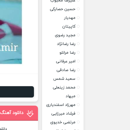
علیرضا محبوب
حسین حصارکی
مهدیار
کاپیتان
مجید رضوی
رضا رضانژاد
رضا مرانلو
امیر عرفانی
رضا صادقی
سعید شمس
محمد زینعلی
میهاد
مهرزاد اسفندیاری
دانلود آهنگ
فرشاد میرزایی
مرتضی خدیوی
دانل