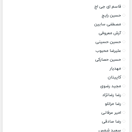
قاسم ای جی اچ
حسین رایج
مصطفی سابین
آرش معروفی
حسین حسینی
علیرضا محبوب
حسین حصارکی
مهدیار
کاپیتان
مجید رضوی
رضا رضانژاد
رضا مرانلو
امیر عرفانی
رضا صادقی
سعید شمس