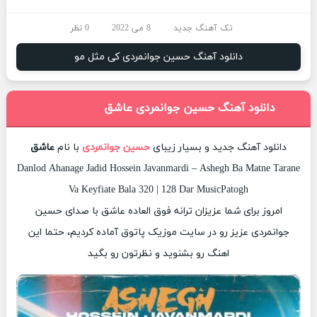
تک آهنگ جدید
8 می 2022
0 نظر
دانلود آهنگ حسین جوانمردی کی مثل مو
دانلود آهنگ حسین جوانمردی عاشق
دانلود آهنگ جدید و بسیار زیبای
حسین جوانمردی
با نام
عاشق
Danlod Ahanage Jadid Hossein Javanmardi – Ashegh Ba Matne Tarane
Va Keyfiate Bala 320 | 128 Dar MusicPatogh
امروز برای شما عزیزان ترانه فوق العاده عاشق با صدای حسین
جوانمردی عزیز رو در سایت موزیک پاتوق آماده کردیم، حتما این
اهنگ رو بشنوید و نظرتون رو بگید