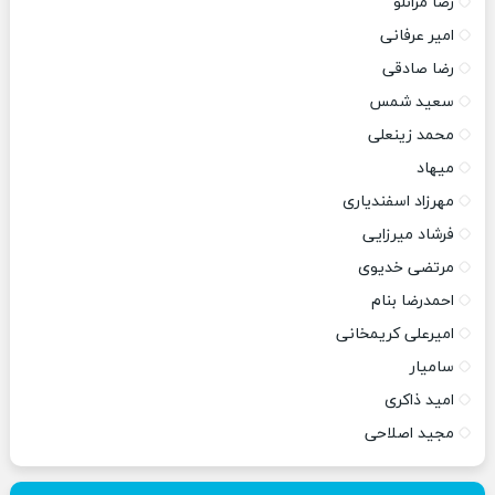
رضا مرانلو
امیر عرفانی
رضا صادقی
سعید شمس
محمد زینعلی
میهاد
مهرزاد اسفندیاری
فرشاد میرزایی
مرتضی خدیوی
احمدرضا بنام
امیرعلی کریمخانی
سامیار
امید ذاکری
مجید اصلاحی