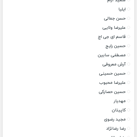
سعید آرام
ایلیا
حسن جمالی
علیرضا ولایی
قاسم ای جی اچ
حسین رایج
مصطفی سابین
آرش معروفی
حسین حسینی
علیرضا محبوب
حسین حصارکی
مهدیار
کاپیتان
مجید رضوی
رضا رضانژاد