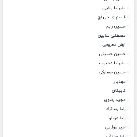
علیرضا ولایی
قاسم ای جی اچ
حسین رایج
مصطفی سابین
آرش معروفی
حسین حسینی
علیرضا محبوب
حسین حصارکی
مهدیار
کاپیتان
مجید رضوی
رضا رضانژاد
رضا مرانلو
امیر عرفانی
رضا صادقی