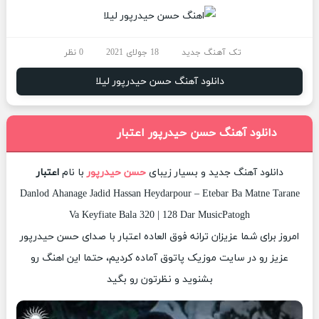
تک آهنگ جدید
18 جولای 2021
0 نظر
دانلود آهنگ حسن حیدرپور لیلا
دانلود آهنگ حسن حیدرپور اعتبار
دانلود آهنگ جدید و بسیار زیبای
حسن حیدرپور
با نام
اعتبار
Danlod Ahanage Jadid Hassan Heydarpour – Etebar Ba Matne Tarane
Va Keyfiate Bala 320 | 128 Dar MusicPatogh
امروز برای شما عزیزان ترانه فوق العاده اعتبار با صدای حسن حیدرپور
عزیز رو در سایت موزیک پاتوق آماده کردیم، حتما این اهنگ رو
بشنوید و نظرتون رو بگید