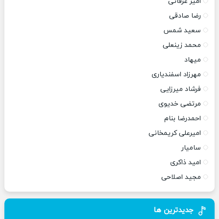
امیر عرفانی
رضا صادقی
سعید شمس
محمد زینعلی
میهاد
مهرزاد اسفندیاری
فرشاد میرزایی
مرتضی خدیوی
احمدرضا بنام
امیرعلی کریمخانی
سامیار
امید ذاکری
مجید اصلاحی
جدیدترین ها