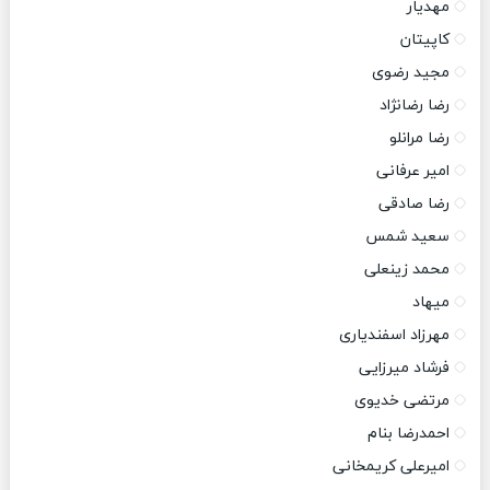
مهدیار
کاپیتان
مجید رضوی
رضا رضانژاد
رضا مرانلو
امیر عرفانی
رضا صادقی
سعید شمس
محمد زینعلی
میهاد
مهرزاد اسفندیاری
فرشاد میرزایی
مرتضی خدیوی
احمدرضا بنام
امیرعلی کریمخانی