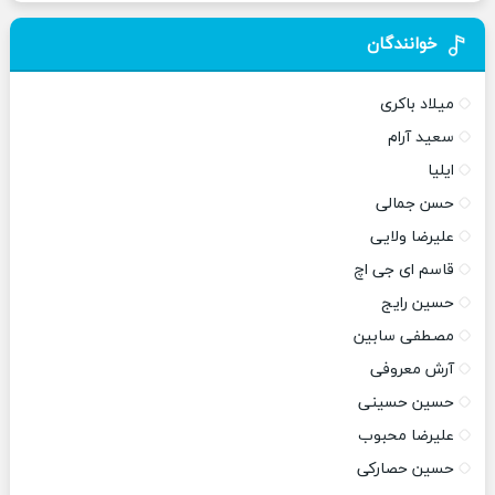
خوانندگان
میلاد باکری
سعید آرام
ایلیا
حسن جمالی
علیرضا ولایی
قاسم ای جی اچ
حسین رایج
مصطفی سابین
آرش معروفی
حسین حسینی
علیرضا محبوب
حسین حصارکی