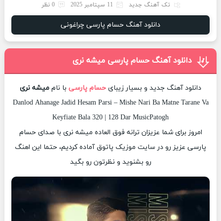
تک آهنگ جدید
11 سپتامبر 2025
0 نظر
دانلود آهنگ حسام پارسی چراغونی
دانلود آهنگ حسام پارسی میشه نری
دانلود آهنگ جدید و بسیار زیبای
حسام پارسی
با نام
میشه نری
Danlod Ahanage Jadid Hesam Parsi – Mishe Nari Ba Matne Tarane Va
Keyfiate Bala 320 | 128 Dar MusicPatogh
امروز برای شما عزیزان ترانه فوق العاده میشه نری با صدای حسام
پارسی عزیز رو در سایت موزیک پاتوق آماده کردیم، حتما این اهنگ
رو بشنوید و نظرتون رو بگید