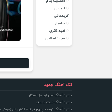
احمدرضا بنام
امیرعلی
کریمخانی
سامیار
امید ذاکری
مجید اصلاحی
تک آهنگ جدید
دانلود آهنگ امیر لرد هل استار
دانلود آهنگ میث ماسک
دانلود آهنگ توحید پیری قراقیه آتش دل (هوش 