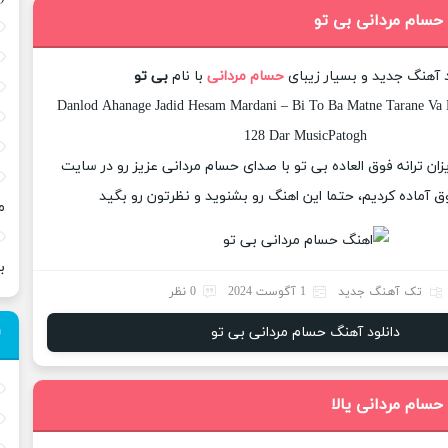
 حسام مردانی بی تو
د آهنگ جدید و بسیار زیبای
حسام مردانی
با نام
بی تو
Danlod Ahanage Jadid Hesam Mardani – Bi To Ba Matne Tarane Va K
128 Dar MusicPatogh
یزان ترانه فوق العاده بی تو با صدای حسام مردانی عزیز رو در سایت
 آماده کردیم، حتما این اهنگ رو بشنوید و نظرتون رو بگید
م
ب
تک آهنگ جدید
1 آگوست 2024
0 نظر
دانلود آهنگ حسام مردانی بی تو
حسام مردانی یالا