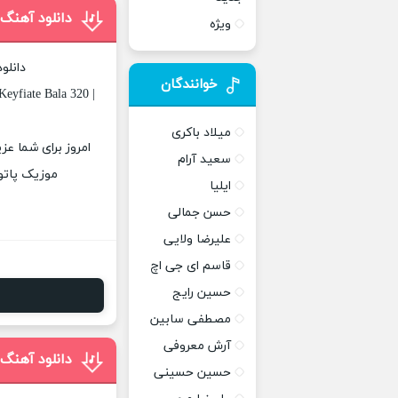
دانلود آهنگ
ویژه
دانلو
خوانندگان
eyfiate Bala 320 |
میلاد باکری
امروز برای شما عز
سعید آرام
موزیک پاتوق
ایلیا
حسن جمالی
علیرضا ولایی
قاسم ای جی اچ
حسین رایج
مصطفی سابین
آرش معروفی
دانلود آهنگ 
حسین حسینی