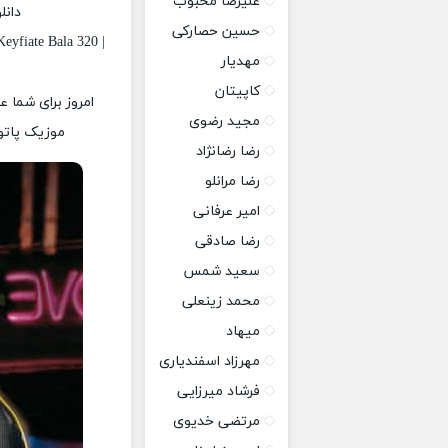
علیرضا محبوب
دانل
حسین حصارکی
eyfiate Bala 320 |
مهدیار
کاپیتان
امروز برای شما ع
مجید رضوی
موزیک پاتوق
رضا رضانژاد
رضا مرانلو
امیر عرفانی
رضا صادقی
سعید شمس
محمد زینعلی
میهاد
مهرزاد اسفندیاری
فرشاد میرزایی
مرتضی خدیوی