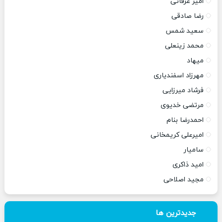
امیر عرفانی
رضا صادقی
سعید شمس
محمد زینعلی
میهاد
مهرزاد اسفندیاری
فرشاد میرزایی
مرتضی خدیوی
احمدرضا بنام
امیرعلی کریمخانی
سامیار
امید ذاکری
مجید اصلاحی
جدیدترین ها