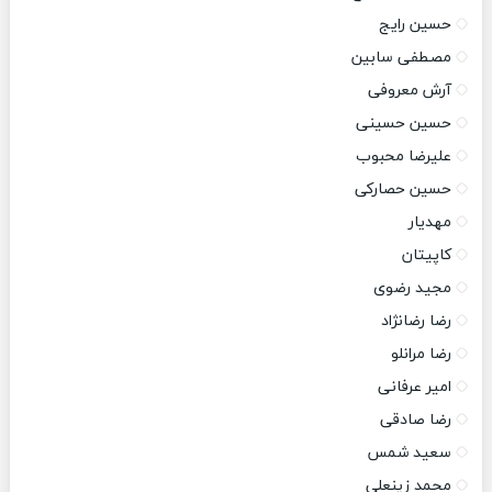
حسین رایج
مصطفی سابین
آرش معروفی
حسین حسینی
علیرضا محبوب
حسین حصارکی
مهدیار
کاپیتان
مجید رضوی
رضا رضانژاد
رضا مرانلو
امیر عرفانی
رضا صادقی
سعید شمس
محمد زینعلی