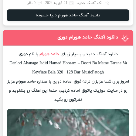
تک آهنگ جدید
21 فوریه 2024
0 نظر
دانلود آهنگ حامد هورام دنیا حسوده
دانلود آهنگ حامد هورام دوری
دانلود آهنگ جدید و بسیار زیبای
حامد هورام
با نام
دوری
Danlod Ahanage Jadid Hamed Hooram – Doori Ba Matne Tarane Va
Keyfiate Bala 320 | 128 Dar MusicPatogh
امروز برای شما عزیزان ترانه فوق العاده دوری با صدای حامد هورام عزیز
رو در سایت موزیک پاتوق آماده کردیم، حتما این اهنگ رو بشنوید و
نظرتون رو بگید