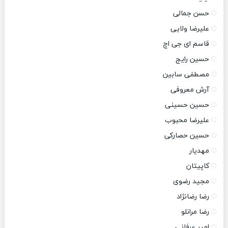
حسن جمالی
علیرضا ولایی
قاسم ای جی اچ
حسین رایج
مصطفی سابین
آرش معروفی
حسین حسینی
علیرضا محبوب
حسین حصارکی
مهدیار
کاپیتان
مجید رضوی
رضا رضانژاد
رضا مرانلو
امیر عرفانی