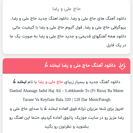
حاج علی و رضا
دانلود آهنگ های حاج علی و رضا, دانلود اهنگ جدید حاج علی و رضا,
بیوگرافی حاج علی و رضا, فول آلبوم حاج علی و رضا با کیفیت عالی
دانلود همه آهنگهای قدیمی و جدید حاج علی و رضا به صورت یک جا
در یک فایل
دانلود آهنگ حاج علی و رضا لبخند طُ
دانلود آهنگ جدید و بسیار زیبای
حاج علی و رضا
با نام
لبخند طُ
Danlod Ahanage Jadid Haj Ali – Labkhande To (Ft Reza) Ba Matne
Tarane Va Keyfiate Bala 320 | 128 Dar MusicPatogh
امروز برای شما عزیزان ترانه فوق العاده لبخند طُ با صدای حاج علی و
رضا عزیز رو در سایت موزیک پاتوق آماده کردیم، حتما این اهنگ رو
بشنوید و نظرتون رو بگید