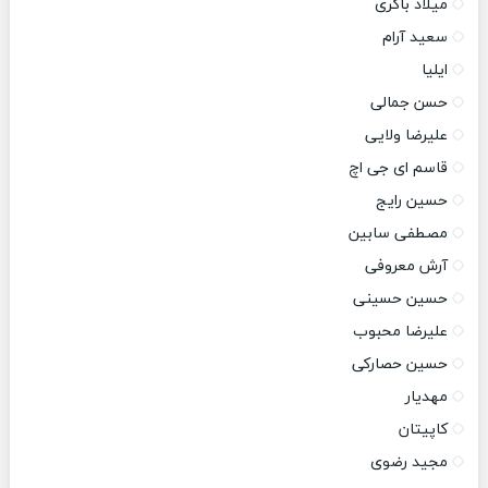
میلاد باکری
سعید آرام
ایلیا
حسن جمالی
علیرضا ولایی
قاسم ای جی اچ
حسین رایج
مصطفی سابین
آرش معروفی
حسین حسینی
علیرضا محبوب
حسین حصارکی
مهدیار
کاپیتان
مجید رضوی