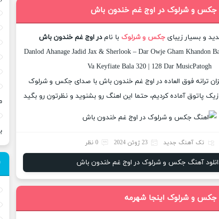
 جکس و شرلوک در اوج غم خندون باش
دید و بسیار زیبای
جکس و شرلوک
با نام
در اوج غم خندون باش
Danlod Ahanage Jadid Jax & Sherlook – Dar Owje Gham Khandon Ba
Va Keyfiate Bala 320 | 128 Dar MusicPatogh
یزان ترانه فوق العاده در اوج غم خندون باش با صدای جکس و شرلوک
یک پاتوق آماده کردیم، حتما این اهنگ رو بشنوید و نظرتون رو بگید
م
ب
تک آهنگ جدید
23 ژوئن 2024
0 نظر
انلود آهنگ جکس و شرلوک در اوج غم خندون باش
 جکس و شرلوک اینجا شهرمه