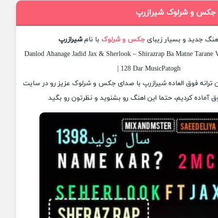
گ جکس و شرلوک شیرازرپ
آهنگ جدید و بسیار زیبای
جکس و شرلوک
با نام
شیرازرپ
Danlod Ahanage Jadid Jax & Sherlook – Shirazrap Ba Matne Tarane V
| 128 Dar MusicPatogh
ان ترانه فوق العاده شیرازرپ با صدای جکس و شرلوک عزیز رو در سایت
 آماده کردیم، حتما این اهنگ رو بشنوید و نظرتون رو بگید