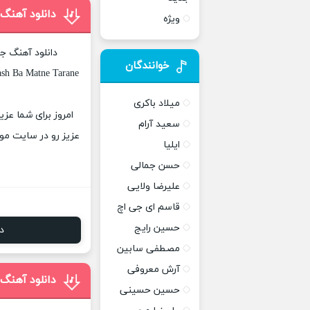
دانلود آهنگ
ویژه
دانلود آهنگ ج
خوانندگان
sh Ba Matne Tarane
میلاد باکری
امروز برای شما عز
سعید آرام
عزیز رو در سایت موز
ایلیا
حسن جمالی
علیرضا ولایی
قاسم ای جی اچ
حسین رایج
د
مصطفی سابین
آرش معروفی
دانلود آهنگ
حسین حسینی