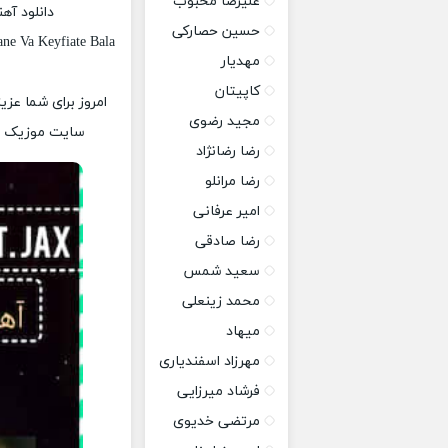
علیرضا محبوب
دانلود آه
حسین حصارکی
ne Va Keyfiate Bala
مهدیار
کاپیتان
امروز برای شما عزی
مجید رضوی
سایت موزیک پات
رضا رضانژاد
رضا مرانلو
امیر عرفانی
رضا صادقی
سعید شمس
محمد زینعلی
میهاد
مهرزاد اسفندیاری
فرشاد میرزایی
مرتضی خدیوی