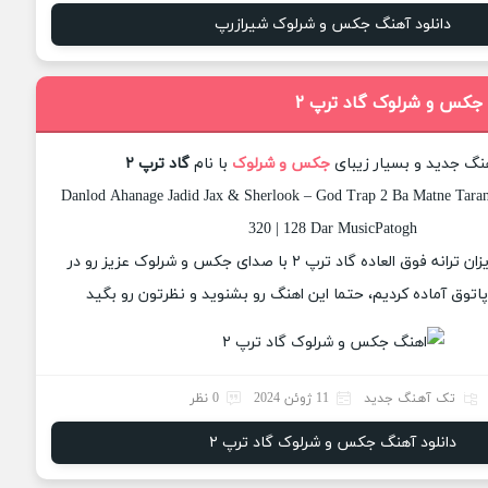
دانلود آهنگ جکس و شرلوک شیرازرپ
 جکس و شرلوک گاد ترپ ۲
هنگ جدید و بسیار زیبای
جکس و شرلوک
با نام
گاد ترپ ۲
Danlod Ahanage Jadid Jax & Sherlook – God Trap 2 Ba Matne Taran
320 | 128 Dar MusicPatogh
امروز برای شما عزیزان ترانه فوق العاده گاد ترپ ۲ با صدای جکس و شرلوک عزیز رو در
وق آماده کردیم، حتما این اهنگ رو بشنوید و نظرتون رو بگید
تک آهنگ جدید
11 ژوئن 2024
0 نظر
دانلود آهنگ جکس و شرلوک گاد ترپ ۲