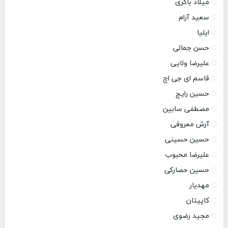
میلاد باکری
سعید آرام
ایلیا
حسن جمالی
علیرضا ولایی
قاسم ای جی اچ
حسین رایج
مصطفی سابین
آرش معروفی
حسین حسینی
علیرضا محبوب
حسین حصارکی
مهدیار
کاپیتان
مجید رضوی