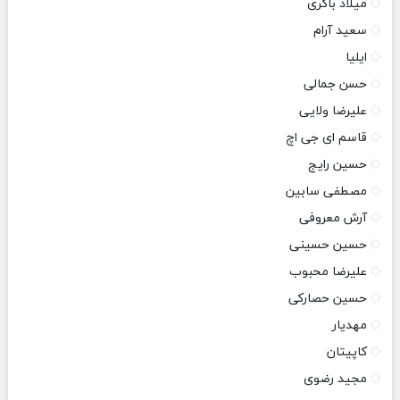
میلاد باکری
سعید آرام
ایلیا
حسن جمالی
علیرضا ولایی
قاسم ای جی اچ
حسین رایج
مصطفی سابین
آرش معروفی
حسین حسینی
علیرضا محبوب
حسین حصارکی
مهدیار
کاپیتان
مجید رضوی