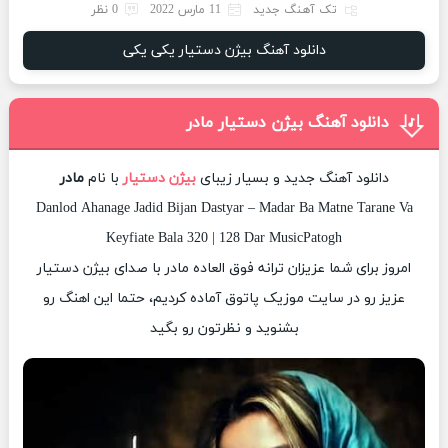
تک آهنگ جدید
11 مارس 2022
0 نظر
دانلود آهنگ بیژن دستیار یکی یکی
دانلود آهنگ بیژن دستیار مادر
دانلود آهنگ جدید و بسیار زیبای
بیژن دستیار
با نام
مادر
Danlod Ahanage Jadid Bijan Dastyar – Madar Ba Matne Tarane Va
Keyfiate Bala 320 | 128 Dar MusicPatogh
امروز برای شما عزیزان ترانه فوق العاده مادر با صدای بیژن دستیار
عزیز رو در سایت موزیک پاتوق آماده کردیم، حتما این اهنگ رو
بشنوید و نظرتون رو بگید