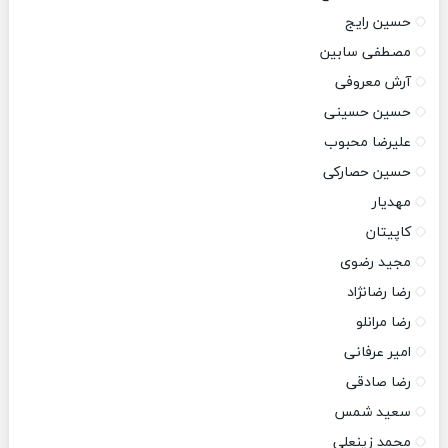
حسین رایج
مصطفی سابین
آرش معروفی
حسین حسینی
علیرضا محبوب
حسین حصارکی
مهدیار
کاپیتان
مجید رضوی
رضا رضانژاد
رضا مرانلو
امیر عرفانی
رضا صادقی
سعید شمس
محمد زینعلی