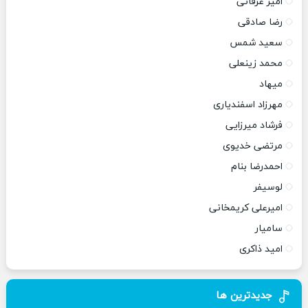
امیر عرفانی
رضا صادقی
سعید شمس
محمد زینعلی
میهاد
مهرزاد اسفندیاری
فرشاد میرزایی
مرتضی خدیوی
احمدرضا بنام
لوسیفر
امیرعلی کریمخانی
سامیار
امید ذاکری
جدیدترین ها