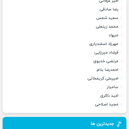
امیر عرفانی
رضا صادقی
سعید شمس
محمد زینعلی
میهاد
مهرزاد اسفندیاری
فرشاد میرزایی
مرتضی خدیوی
احمدرضا بنام
امیرعلی کریمخانی
سامیار
امید ذاکری
مجید اصلاحی
جدیدترین ها