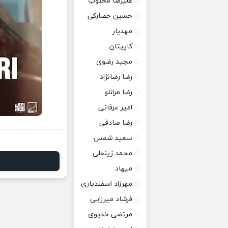
علیرضا محبوب
حسین حصارکی
مهدیار
کاپیتان
مجید رضوی
رضا رضانژاد
رضا مرانلو
امیر عرفانی
رضا صادقی
سعید شمس
محمد زینعلی
میهاد
مهرزاد اسفندیاری
فرشاد میرزایی
مرتضی خدیوی