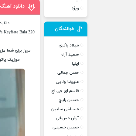
دانلود آهنگ
ویژه
دانلو
خوانندگان
a Keyfiate Bala 320
میلاد باکری
امروز برای شما عزی
سعید آرام
موزیک پاتوق
ایلیا
حسن جمالی
علیرضا ولایی
قاسم ای جی اچ
حسین رایج
مصطفی سابین
آرش معروفی
حسین حسینی