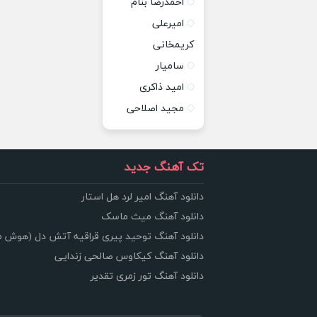
احمدرضا بنام
امیرعلی
کریمخانی
سامیار
امید ذاکری
مجید اصلاحی
تک آهنگ جدید
دانلود آهنگ امیر لرد هل استار
دانلود آهنگ میث ماسک
دانلود آهنگ توحید پیری قراقیه آتش دل (هوش 
دانلود آهنگ کیکاوس صالحی زندایی
دانلود آهنگ تور زمری تقدیر