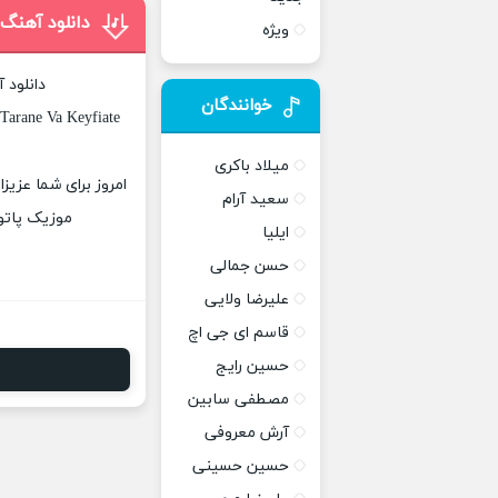
دانلود آهنگ
ویژه
دانلود 
خوانندگان
Tarane Va Keyfiate
میلاد باکری
امروز برای شما عزیز
سعید آرام
موزیک پاتوق
ایلیا
حسن جمالی
علیرضا ولایی
قاسم ای جی اچ
حسین رایج
مصطفی سابین
آرش معروفی
حسین حسینی