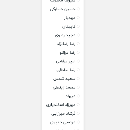
علیرضا محبوب
حسین حصارکی
مهدیار
کاپیتان
مجید رضوی
رضا رضانژاد
رضا مرانلو
امیر عرفانی
رضا صادقی
سعید شمس
محمد زینعلی
میهاد
مهرزاد اسفندیاری
فرشاد میرزایی
مرتضی خدیوی