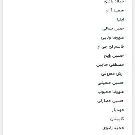
میلاد باکری
سعید آرام
ایلیا
حسن جمالی
علیرضا ولایی
قاسم ای جی اچ
حسین رایج
مصطفی سابین
آرش معروفی
حسین حسینی
علیرضا محبوب
حسین حصارکی
مهدیار
کاپیتان
مجید رضوی