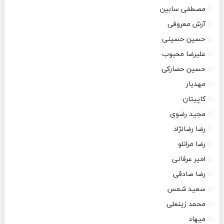
مصطفی سابین
آرش معروفی
حسین حسینی
علیرضا محبوب
حسین حصارکی
مهدیار
کاپیتان
مجید رضوی
رضا رضانژاد
رضا مرانلو
امیر عرفانی
رضا صادقی
سعید شمس
محمد زینعلی
میهاد