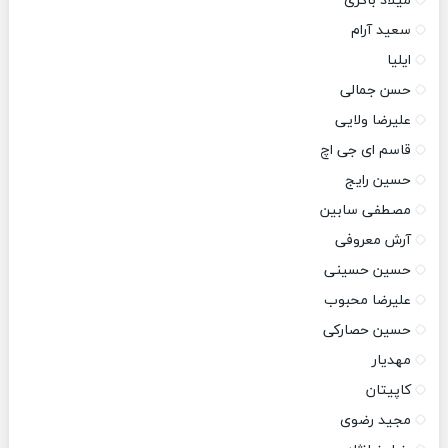
میلاد باکری
سعید آرام
ایلیا
حسن جمالی
علیرضا ولایی
قاسم ای جی اچ
حسین رایج
مصطفی سابین
آرش معروفی
حسین حسینی
علیرضا محبوب
حسین حصارکی
مهدیار
کاپیتان
مجید رضوی