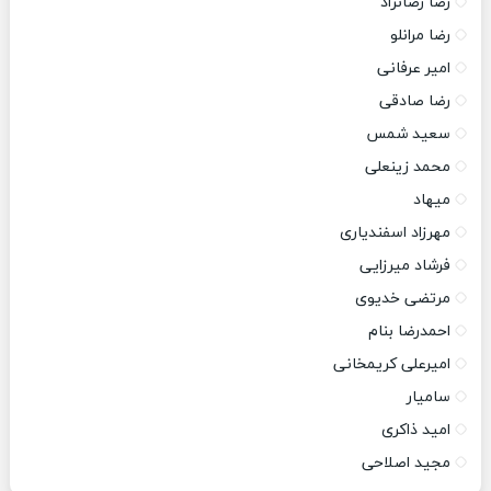
رضا رضانژاد
رضا مرانلو
امیر عرفانی
رضا صادقی
سعید شمس
محمد زینعلی
میهاد
مهرزاد اسفندیاری
فرشاد میرزایی
مرتضی خدیوی
احمدرضا بنام
امیرعلی کریمخانی
سامیار
امید ذاکری
مجید اصلاحی