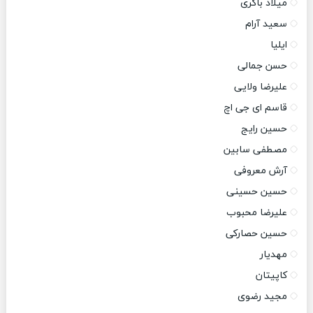
میلاد باکری
سعید آرام
ایلیا
حسن جمالی
علیرضا ولایی
قاسم ای جی اچ
حسین رایج
مصطفی سابین
آرش معروفی
حسین حسینی
علیرضا محبوب
حسین حصارکی
مهدیار
کاپیتان
مجید رضوی