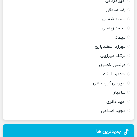
امیر عرفانی
رضا صادقی
سعید شمس
محمد زینعلی
میهاد
مهرزاد اسفندیاری
فرشاد میرزایی
مرتضی خدیوی
احمدرضا بنام
امیرعلی کریمخانی
سامیار
امید ذاکری
مجید اصلاحی
جدیدترین ها