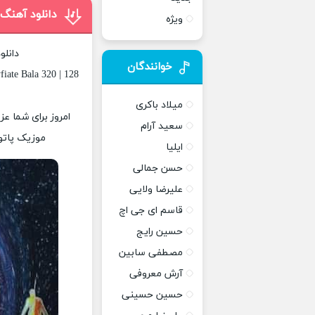
دانلود آهنگ
ویژه
دانلو
خوانندگان
ate Bala 320 | 128
میلاد باکری
امروز برای شما عز
سعید آرام
موزیک پاتوق
ایلیا
حسن جمالی
علیرضا ولایی
قاسم ای جی اچ
حسین رایج
مصطفی سابین
آرش معروفی
حسین حسینی