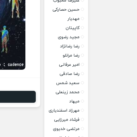
علیرضا محبوب
حسین حصارکی
مهدیار
کاپیتان
مجید رضوی
رضا رضانژاد
رضا مرانلو
امیر عرفانی
رضا صادقی
سعید شمس
محمد زینعلی
میهاد
مهرزاد اسفندیاری
فرشاد میرزایی
مرتضی خدیوی