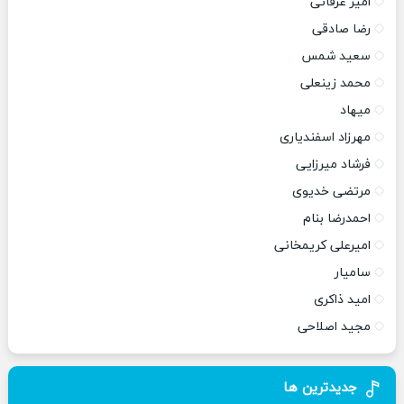
امیر عرفانی
رضا صادقی
سعید شمس
محمد زینعلی
میهاد
مهرزاد اسفندیاری
فرشاد میرزایی
مرتضی خدیوی
احمدرضا بنام
امیرعلی کریمخانی
سامیار
امید ذاکری
مجید اصلاحی
جدیدترین ها