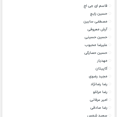
قاسم ای جی اچ
حسین رایج
مصطفی سابین
آرش معروفی
حسین حسینی
علیرضا محبوب
حسین حصارکی
مهدیار
کاپیتان
مجید رضوی
رضا رضانژاد
رضا مرانلو
امیر عرفانی
رضا صادقی
سعید شمس