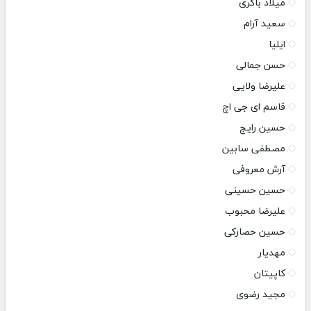
میلاد باکری
سعید آرام
ایلیا
حسن جمالی
علیرضا ولایی
قاسم ای جی اچ
حسین رایج
مصطفی سابین
آرش معروفی
حسین حسینی
علیرضا محبوب
حسین حصارکی
مهدیار
کاپیتان
مجید رضوی