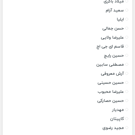
میلاد باکری
سعید آرام
ایلیا
حسن جمالی
علیرضا ولایی
قاسم ای جی اچ
حسین رایج
مصطفی سابین
آرش معروفی
حسین حسینی
علیرضا محبوب
حسین حصارکی
مهدیار
کاپیتان
مجید رضوی