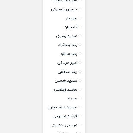
علیرضا محبوب
حسین حصارکی
مهدیار
کاپیتان
مجید رضوی
رضا رضانژاد
رضا مرانلو
امیر عرفانی
رضا صادقی
سعید شمس
محمد زینعلی
میهاد
مهرزاد اسفندیاری
فرشاد میرزایی
مرتضی خدیوی