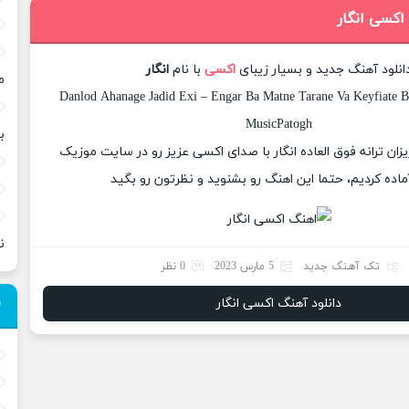
اکسی انگار
انلود آهنگ جدید و بسیار زیبای
اکسی
با نام
انگار
م
Danlod Ahanage Jadid Exi – Engar Ba Matne Tarane Va Keyfiate B
MusicPatogh
ب
یزان ترانه فوق العاده انگار با صدای اکسی عزیز رو در سایت موزیک
ماده کردیم، حتما این اهنگ رو بشنوید و نظرتون رو بگید
ن
تک آهنگ جدید
5 مارس 2023
0 نظر
دانلود آهنگ اکسی انگار