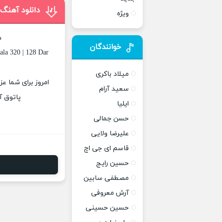
دانلود آهنگ 
ویژه
د
خوانندگان
ala 320 | 128 Dar
میلاد باکری
امروز برای شما عز
سعید آرام
پاتوق آ
ایلیا
حسن جمالی
علیرضا ولایی
قاسم ای جی اچ
حسین رایج
مصطفی سابین
آرش معروفی
حسین حسینی