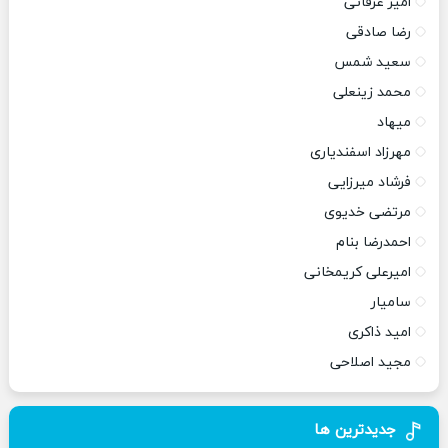
امیر عرفانی
رضا صادقی
سعید شمس
محمد زینعلی
میهاد
مهرزاد اسفندیاری
فرشاد میرزایی
مرتضی خدیوی
احمدرضا بنام
امیرعلی کریمخانی
سامیار
امید ذاکری
مجید اصلاحی
جدیدترین ها