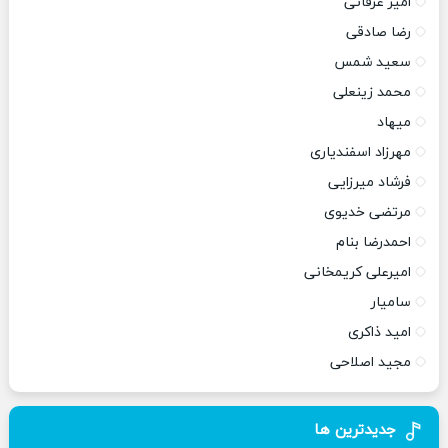
امیر عرفانی
رضا صادقی
سعید شمس
محمد زینعلی
میهاد
مهرزاد اسفندیاری
فرشاد میرزایی
مرتضی خدیوی
احمدرضا بنام
امیرعلی کریمخانی
سامیار
امید ذاکری
مجید اصلاحی
جدیدترین ها