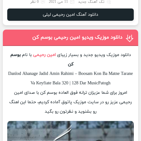
تک آهنگ جدید
11 می 2021
0 نظر
دانلود آهنگ امین رحیمی لیلی
دانلود موزیک ویدیو امین رحیمی بوسم کن
دانلود موزیک ویدیو جدید و بسیار زیبای
امین رحیمی
با نام
بوسم
کن
Danlod Ahanage Jadid Amin Rahimi – Boosam Kon Ba Matne Tarane
Va Keyfiate Bala 320 | 128 Dar MusicPatogh
امروز برای شما عزیزان ترانه فوق العاده بوسم کن با صدای امین
رحیمی عزیز رو در سایت موزیک پاتوق آماده کردیم، حتما این اهنگ
رو بشنوید و نظرتون رو بگید