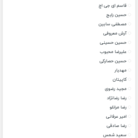
قاسم ای جی اچ
حسین رایج
مصطفی سابین
آرش معروفی
حسین حسینی
علیرضا محبوب
حسین حصارکی
مهدیار
کاپیتان
مجید رضوی
رضا رضانژاد
رضا مرانلو
امیر عرفانی
رضا صادقی
سعید شمس