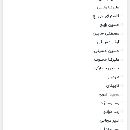
علیرضا ولایی
قاسم ای جی اچ
حسین رایج
مصطفی سابین
آرش معروفی
حسین حسینی
علیرضا محبوب
حسین حصارکی
مهدیار
کاپیتان
مجید رضوی
رضا رضانژاد
رضا مرانلو
امیر عرفانی
رضا صادقی