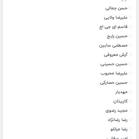
حسن جمالی
علیرضا ولایی
قاسم ای جی اچ
حسین رایج
مصطفی سابین
آرش معروفی
حسین حسینی
علیرضا محبوب
حسین حصارکی
مهدیار
کاپیتان
مجید رضوی
رضا رضانژاد
رضا مرانلو
امیر عرفانی