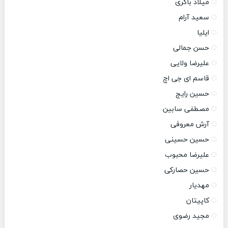
میلاد باکری
سعید آرام
ایلیا
حسن جمالی
علیرضا ولایی
قاسم ای جی اچ
حسین رایج
مصطفی سابین
آرش معروفی
حسین حسینی
علیرضا محبوب
حسین حصارکی
مهدیار
کاپیتان
مجید رضوی