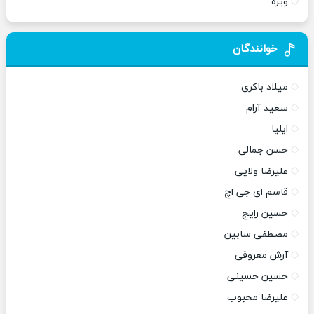
ویژه
خوانندگان
میلاد باکری
سعید آرام
ایلیا
حسن جمالی
علیرضا ولایی
قاسم ای جی اچ
حسین رایج
مصطفی سابین
آرش معروفی
حسین حسینی
علیرضا محبوب