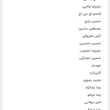
علیرضا ولایی
قاسم ای جی اچ
حسین رایج
مصطفی سابین
آرش معروفی
حسین حسینی
علیرضا محبوب
حسین حصارکی
مهدیار
کاپیتان
مجید رضوی
رضا رضانژاد
رضا مرانلو
امیر عرفانی
رضا صادقی