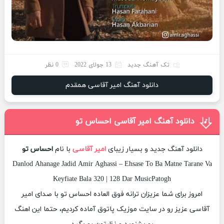
تک آهنگ جدید
13 جولای 2022
0 نظر
دانلود آهنگ امیر آقاسی همقدم
دانلود آهنگ امیر آقاسی احساس تو
دانلود آهنگ جدید و بسیار زیبای
امیر آقاسی
با نام
احساس تو
Danlod Ahanage Jadid Amir Aghassi – Ehsase To Ba Matne Tarane Va
Keyfiate Bala 320 | 128 Dar MusicPatogh
امروز برای شما عزیزان ترانه فوق العاده احساس تو با صدای امیر
آقاسی عزیز رو در سایت موزیک پاتوق آماده کردیم، حتما این اهنگ