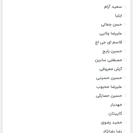
سعید آرام
ایلیا
حسن جمالی
علیرضا ولایی
قاسم ای جی اچ
حسین رایج
مصطفی سابین
آرش معروفی
حسین حسینی
علیرضا محبوب
حسین حصارکی
مهدیار
کاپیتان
مجید رضوی
رضا رضانژاد