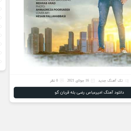
تک آهنگ جدید
16 جولای 2021
0 نظر
دانلود آهنگ امیرعباص رضی بله قربان گو