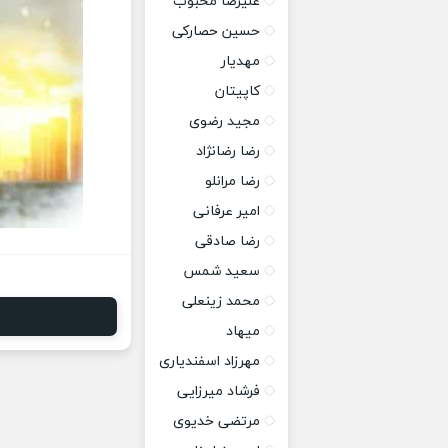
علیرضا محبوب
حسین حصارکی
مهدیار
کاپیتان
مجید رضوی
رضا رضانژاد
رضا مرانلو
امیر عرفانی
رضا صادقی
سعید شمس
محمد زینعلی
میهاد
مهرزاد اسفندیاری
فرشاد میرزایی
مرتضی خدیوی