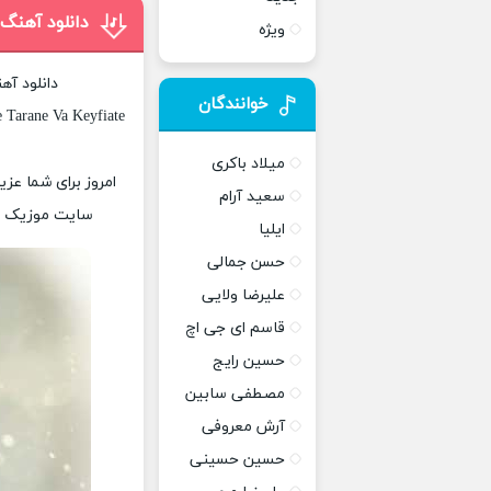
دانلود آهنگ
ویژه
دانلود آه
خوانندگان
 Tarane Va Keyfiate
میلاد باکری
امروز برای شما عزی
سعید آرام
سایت موزیک پات
ایلیا
حسن جمالی
علیرضا ولایی
قاسم ای جی اچ
حسین رایج
مصطفی سابین
آرش معروفی
حسین حسینی