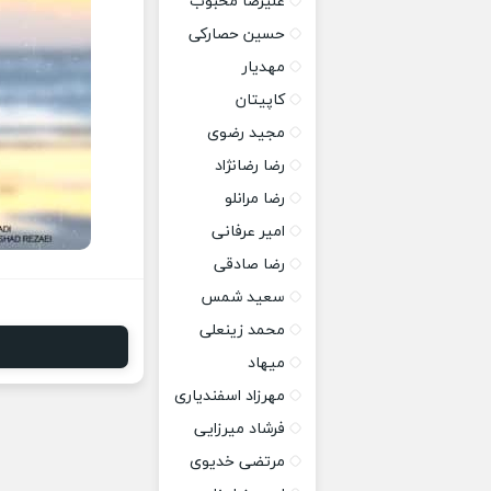
علیرضا محبوب
حسین حصارکی
مهدیار
کاپیتان
مجید رضوی
رضا رضانژاد
رضا مرانلو
امیر عرفانی
رضا صادقی
سعید شمس
محمد زینعلی
میهاد
مهرزاد اسفندیاری
فرشاد میرزایی
مرتضی خدیوی