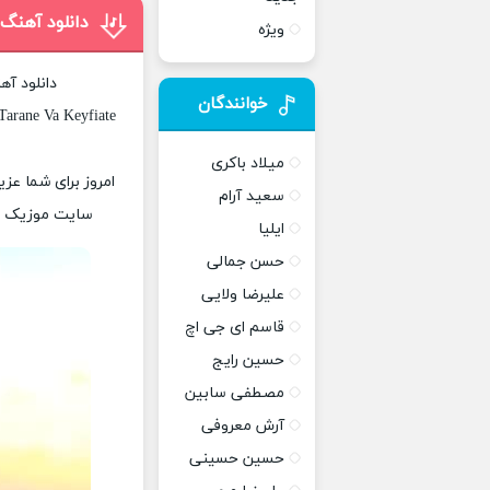
دانلود آهنگ
ویژه
دانلود آه
خوانندگان
Tarane Va Keyfiate
میلاد باکری
امروز برای شما عزی
سعید آرام
سایت موزیک پات
ایلیا
حسن جمالی
علیرضا ولایی
قاسم ای جی اچ
حسین رایج
مصطفی سابین
آرش معروفی
حسین حسینی