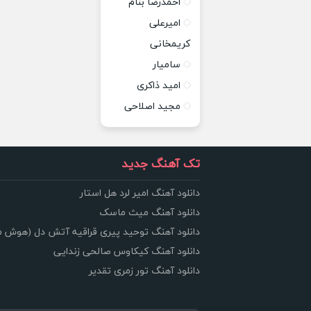
احمدرضا بنام
امیرعلی
کریمخانی
سامیار
امید ذاکری
مجید اصلاحی
تک آهنگ جدید
دانلود آهنگ امیر لرد هل استار
دانلود آهنگ میث ماسک
دانلود آهنگ توحید پیری قراقیه آتش دل (هوش 
دانلود آهنگ کیکاوس صالحی زندایی
دانلود آهنگ تور زمری تقدیر