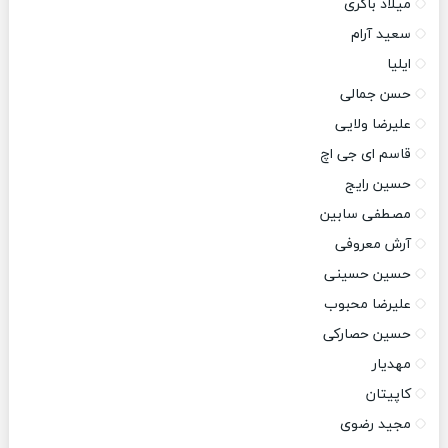
میلاد باکری
سعید آرام
ایلیا
حسن جمالی
علیرضا ولایی
قاسم ای جی اچ
حسین رایج
مصطفی سابین
آرش معروفی
حسین حسینی
علیرضا محبوب
حسین حصارکی
مهدیار
کاپیتان
مجید رضوی