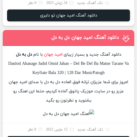
تک آهنگ جدید
24 ژوئن 2023
0 نظر
دانلود آهنگ امید جهان تو دلبری
دانلود آهنگ امید جهان دل به دل
دانلود آهنگ جدید و بسیار زیبای
امید جهان
با نام
دل به دل
Danlod Ahanage Jadid Omid Jahan – Del Be Del Ba Matne Tarane Va
Keyfiate Bala 320 | 128 Dar MusicPatogh
امروز برای شما عزیزان ترانه فوق العاده دل به دل با صدای امید جهان
عزیز رو در سایت موزیک پاتوق آماده کردیم، حتما این اهنگ رو
بشنوید و نظرتون رو بگید
تک آهنگ جدید
15 مارس 2022
0 نظر