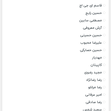
قاسم ای جی اچ
حسین رایج
مصطفی سابین
آرش معروفی
حسین حسینی
علیرضا محبوب
حسین حصارکی
مهدیار
کاپیتان
مجید رضوی
رضا رضانژاد
رضا مرانلو
امیر عرفانی
رضا صادقی
سعید شمس