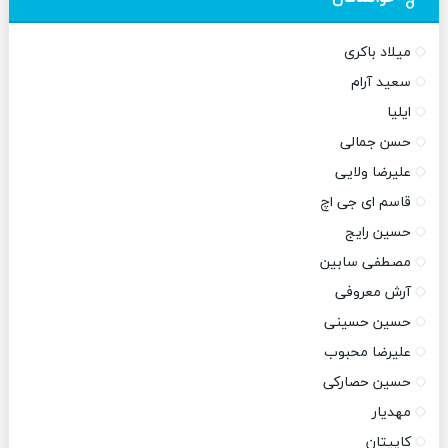
میلاد باکری
سعید آرام
ایلیا
حسن جمالی
علیرضا ولایی
قاسم ای جی اچ
حسین رایج
مصطفی سابین
آرش معروفی
حسین حسینی
علیرضا محبوب
حسین حصارکی
مهدیار
کاپیتان